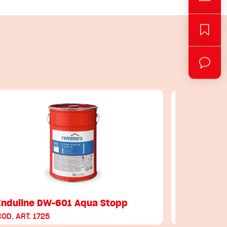
Induline DW-601 Aqua Stopp
Induline 
COD. ART. 1725
COD. ART. 3