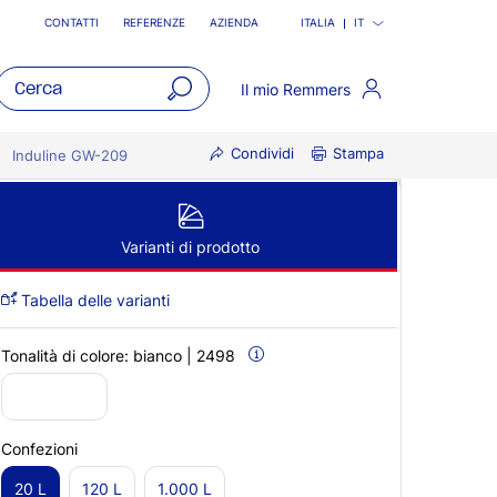
CONTATTI
REFERENZE
AZIENDA
ITALIA
IT
Il mio Remmers
open
Condividi
Stampa
main
Induline GW-209
navigatio
Varianti di prodotto
Tabella delle varianti
Tonalità di colore:
bianco | 2498
Confezioni
20 L
120 L
1.000 L