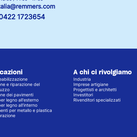
italia@remmers.com
0422 1723654
cazioni
A chi ci rivolgiamo
abilizzazione
Industria
ne e riparazione del
Imprese artigiane
ruzzo
Progettisti e architetti
one dei pavimenti
Investitori
per legno all'esterno
Rivenditori specializzati
per legno all'interno
enti per metallo e plastica
urazione