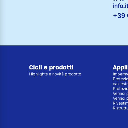
info.
+39 
Cicli e prodotti
Appli
Highlights e novità prodotto
Imperme
Protezio
calcest
Protezi
Vernici 
Vernici 
Rivestim
Ristrutt