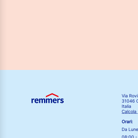
Via Rov
31046 O
Italia
Calcola
Orari:
Da Lune
08:00 -