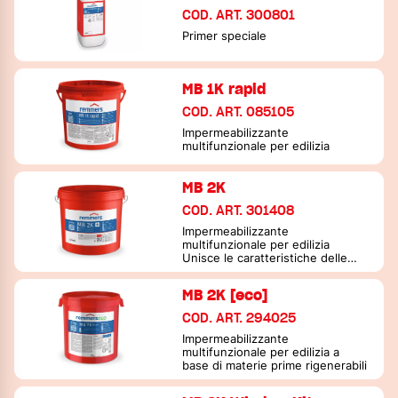
COD. ART. 300801
Primer speciale
MB 1K rapid
COD. ART. 085105
Impermeabilizzante
multifunzionale per edilizia
MB 2K
COD. ART. 301408
Impermeabilizzante
multifunzionale per edilizia
Unisce le caratteristiche delle
boiacche minerali flessibili con
capacità di copertura delle
MB 2K [eco]
fessurazioni (AbP secondo le
PG-MDS/FPD) e dei rivestimenti
COD. ART. 294025
bituminosi PMBC (rapporto di
prova secondo la DIN EN 15814)
Impermeabilizzante
multifunzionale per edilizia a
base di materie prime rigenerabili