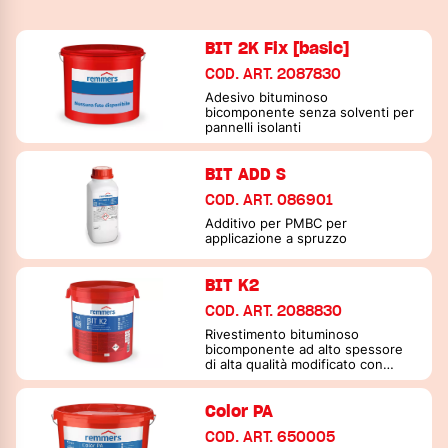
BIT 2K Fix [basic]
COD. ART. 2087830
Adesivo bituminoso
bicomponente senza solventi per
pannelli isolanti
BIT ADD S
COD. ART. 086901
Additivo per PMBC per
applicazione a spruzzo
BIT K2
COD. ART. 2088830
Rivestimento bituminoso
bicomponente ad alto spessore
di alta qualità modificato con
additivi plastici contenenti
polistirolo
Color PA
COD. ART. 650005