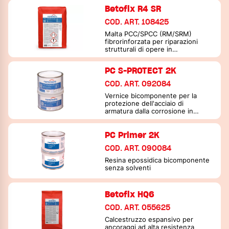
Betofix R4 SR
COD. ART. 108425
Malta PCC/SPCC (RM/SRM)
fibrorinforzata per riparazioni
strutturali di opere in
calcestruzzo
PC S-PROTECT 2K
COD. ART. 092084
Vernice bicomponente per la
protezione dell'acciaio di
armatura dalla corrosione in
interventi di restauro del
calcestruzzo
PC Primer 2K
COD. ART. 090084
Resina epossidica bicomponente
senza solventi
Betofix HQ6
COD. ART. 055625
Calcestruzzo espansivo per
ancoraggi ad alta resistenza