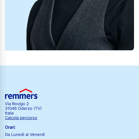
Via Rovigo 2
31046 Oderzo (TV)
Italia
Calcola percorso
Orari:
Da Lunedì al Venerdì