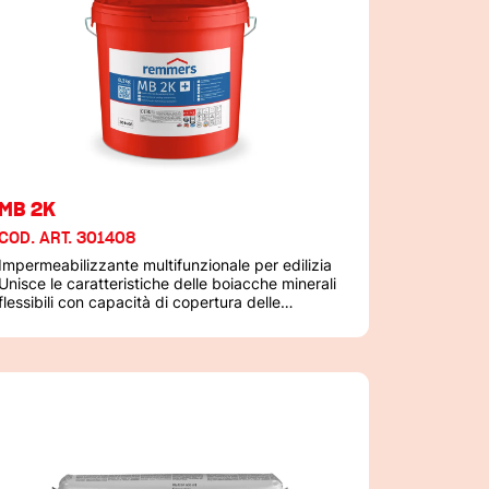
MB 2K
COD. ART. 301408
Impermeabilizzante multifunzionale per edilizia
Unisce le caratteristiche delle boiacche minerali
flessibili con capacità di copertura delle
essurazioni (AbP secondo le PG-MDS/FPD) e
dei rivestimenti bituminosi PMBC (rapporto di
prova secondo la DIN EN 15814)