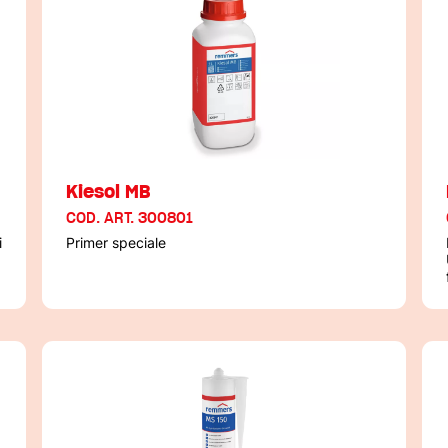
Kiesol MB
COD. ART. 300801
i
Primer speciale
f