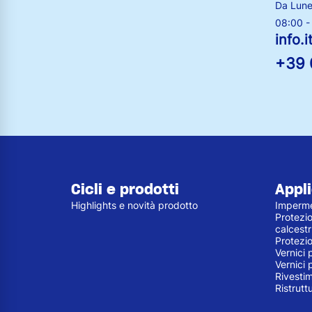
Da Lune
08:00 -
info.
+39 
Cicli e prodotti
Appli
Highlights e novità prodotto
Imperme
Protezio
calcest
Protezi
Vernici 
Vernici 
Rivestim
Ristrutt