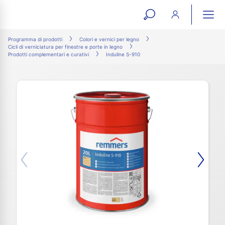
open
ope
search
mai
ation
Programma di prodotti
Colori e vernici per legno
Cicli di verniciatura per finestre e porte in legno
form
navi
Prodotti complementari e curativi
Induline S-910