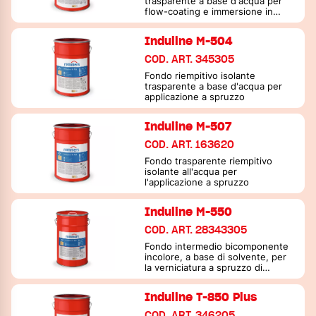
trasparente a base d'acqua per
flow-coating e immersione in
vasca
Induline M-504
COD. ART. 345305
Fondo riempitivo isolante
trasparente a base d'acqua per
applicazione a spruzzo
Induline M-507
COD. ART. 163620
Fondo trasparente riempitivo
isolante all'acqua per
l'applicazione a spruzzo
Induline M-550
COD. ART. 28343305
Fondo intermedio bicomponente
incolore, a base di solvente, per
la verniciatura a spruzzo di
serramenti
Induline T-850 Plus
COD. ART. 346205