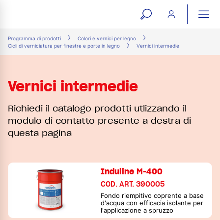
open
ope
search
mai
ation
Programma di prodotti
Colori e vernici per legno
Cicli di verniciatura per finestre e porte in legno
Vernici intermedie
form
navi
Vernici intermedie
Richiedi il catalogo prodotti utlizzando il
modulo di contatto presente a destra di
questa pagina
Induline M-400
COD. ART. 390005
Fondo riempitivo coprente a base
d'acqua con efficacia isolante per
l'applicazione a spruzzo