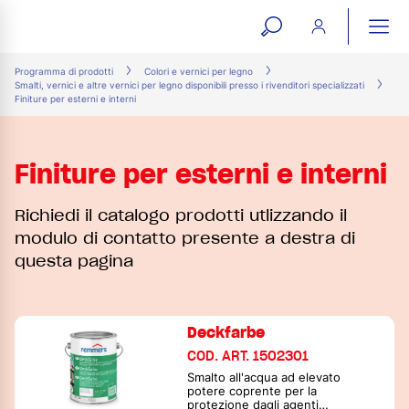
open
ope
search
mai
ation
Programma di prodotti
Colori e vernici per legno
Smalti, vernici e altre vernici per legno disponibili presso i rivenditori specializzati
form
navi
Finiture per esterni e interni
Finiture per esterni e interni
Richiedi il catalogo prodotti utlizzando il
modulo di contatto presente a destra di
questa pagina
Deckfarbe
COD. ART. 1502301
Smalto all'acqua ad elevato
potere coprente per la
protezione dagli agenti