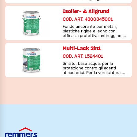
atmosferici
Isolier- & Allgrund
COD. ART. 4300345001
Fondo ancorante per metalli,
plastiche rigide e legno con
efficacia protettiva antiruggine e
isolante contro le sostanze
estrattive del legno
Multi-Lack 3in1
COD. ART. 1524401
Smalto, base acqua, per la
protezione contro gli agenti
atmosferici. Per la verniciatura di
fondo, intermedia e finale di
legno, metalli e PVC