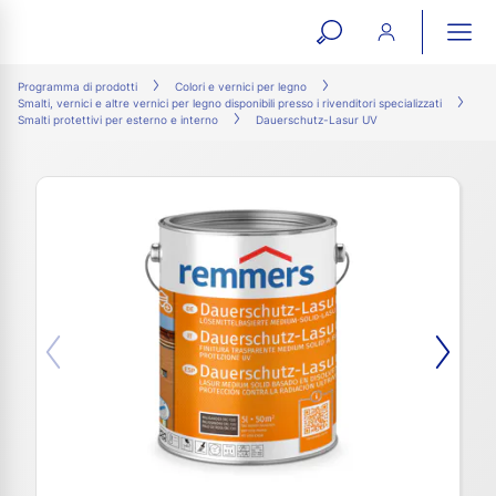
open
ope
search
mai
ation
Programma di prodotti
Colori e vernici per legno
Smalti, vernici e altre vernici per legno disponibili presso i rivenditori specializzati
form
navi
Smalti protettivi per esterno e interno
Dauerschutz-Lasur UV