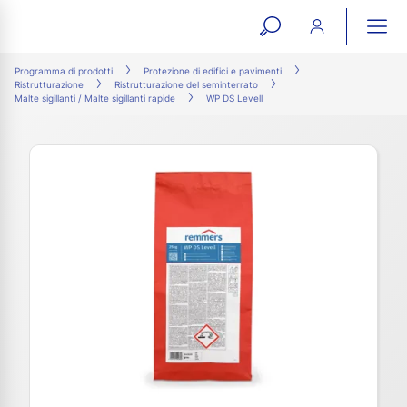
open
ope
search
mai
ation
Programma di prodotti
Protezione di edifici e pavimenti
Ristrutturazione
Ristrutturazione del seminterrato
form
navi
Malte sigillanti / Malte sigillanti rapide
WP DS Levell