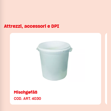
Attrezzi, accessori e DPI
Mischgefäß
COD. ART. 4030
C