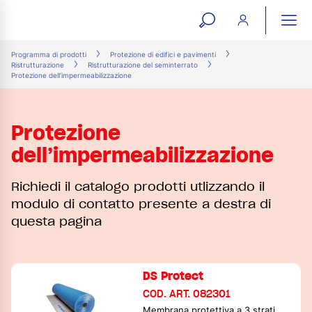
open
ope
search
mai
ation
Programma di prodotti
Protezione di edifici e pavimenti
Ristrutturazione
Ristrutturazione del seminterrato
form
navi
Protezione dell’impermeabilizzazione
Protezione
dell’impermeabilizzazione
Richiedi il catalogo prodotti utlizzando il
modulo di contatto presente a destra di
questa pagina
DS Protect
COD. ART. 082301
Membrana protettiva a 3 strati