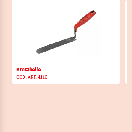
Kratzkelle
COD. ART. 4113
C