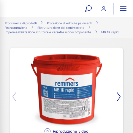
open
ope
search
mai
ation
Programma di prodotti
Protezione di edifici e pavimenti
Ristrutturazione
Ristrutturazione del seminterrato
form
navi
Impermeabilizzazione strutturale versatile monocomponente
MB 1K rapid
Riproduzione video